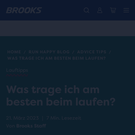
Wir präsentieren die neue Cascadia Kollektion -
Der brandneue Ghost Amp ist da - Shop
Kostenloser Versand für alle Bestellungen über € 100
Damen
Jetzt kaufen
Herren
HOME
RUN HAPPY BLOG
ADVICE TIPS
/
/
/
WAS TRAGE ICH AM BESTEN BEIM LAUFEN?
Lauftipps
Was trage ich am
besten beim laufen?
21. März 2023
|
7 Min. Lesezeit
Von
Brooks Staff