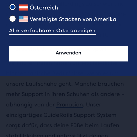
starker Dämpfung allerdings zu schwer und
Österreich
sie bevorzugen ein leichtes Modell. Probiere
Vereinigte Staaten von Amerika
am besten ein paar verschiedene Paare an
Alle verfügbaren Orte anzeigen
und schau, was dir am besten gefällt.
Brauchst du zusätzlichen Support?
Anwenden
Wir Läufer*innen haben unterschiedliche
biomechanische Bedürfnisse, wenn es um
unsere Laufschuhe geht. Manche brauchen
mehr Support in ihren Schuhen als andere –
abhängig von der
Pronation
. Unser
einzigartiges GuideRails Support System
sorgt dafür, dass deine Füße beim Laufen
stabil bleiben und unterstützt deinen