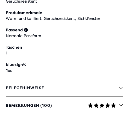
Geruchsresistent
Produktmerkmale
Warm und tailliert, Geruchsresistent, Sichtfenster
Passend
Normale Passform
Taschen
1
bluesign®
Yes
PFLEGEHINWEISE
BEMERKUNGEN (100)
4,8
VON
5 STERNEN
MIT