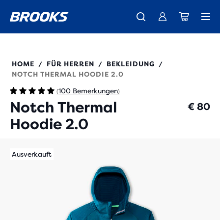
Wir präsentieren die neue Cascadia Kollektion -
Der brandneue Ghost Amp ist da - Shop
Kostenloser Versand für alle Bestellungen über € 100
Damen
Jetzt kaufen
Herren
211402
HOME
FÜR HERREN
BEKLEIDUNG
/
/
/
NOTCH THERMAL HOODIE 2.0
100 Bemerkungen
(
)
Notch Thermal
€ 80
Hoodie 2.0
Ausverkauft