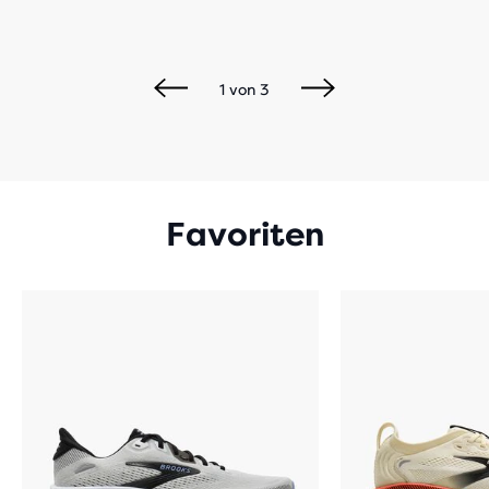
1
von
3
Favoriten