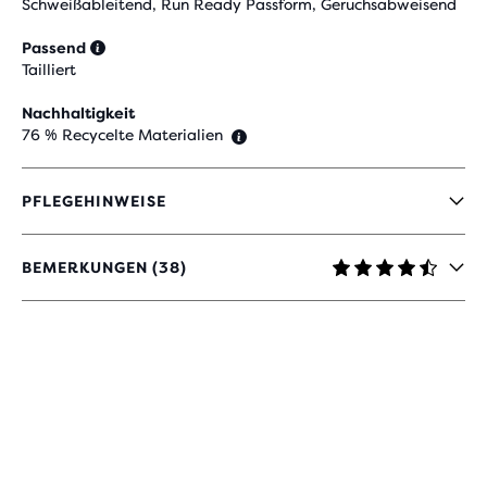
Schweißableitend, Run Ready Passform, Geruchsabweisend
Passend
Tailliert
Nachhaltigkeit
76 % Recycelte Materialien
PFLEGEHINWEISE
BEMERKUNGEN (38)
4,6
VON
5 STERNEN
MIT
38
BEWERTUNGEN