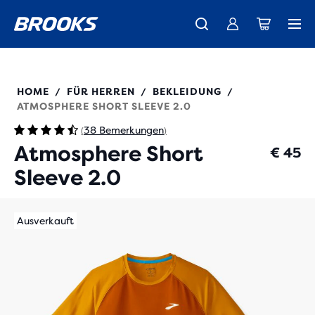
Wir präsentieren die neue Cascadia Kollektion -
Der brandneue Ghost Amp ist da - Shop
Kostenloser Versand für alle Bestellungen über € 100
Damen
Jetzt kaufen
Herren
211455
HOME
FÜR HERREN
BEKLEIDUNG
/
/
/
ATMOSPHERE SHORT SLEEVE 2.0
38 Bemerkungen
(
)
Atmosphere Short
€ 45
Sleeve 2.0
Ausverkauft