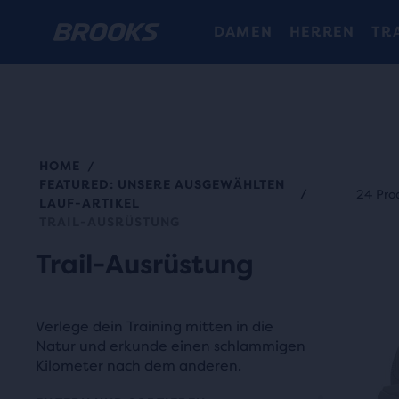
DAMEN
HERREN
TR
HOME
/
Ein
FEATURED: UNSERE AUSGEWÄHLTEN
Benu
/
24 Pro
LAUF-ARTIKEL
kann
TRAIL-AUSRÜSTUNG
Dies
jede
N
ist
Trail-Ausrüstung
Prod
ein
zum
Karus
Vergl
Verlege dein Training mitten in die
Verw
mit
Natur und erkunde einen schlammigen
die
bis
Kilometer nach dem anderen.
Scha
zu