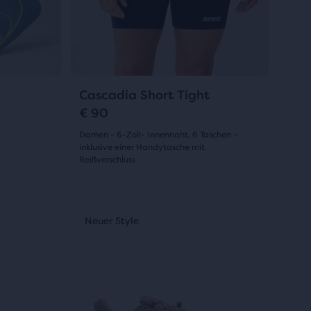
„Nächstes“
und
„Vorheriges“
zum
Navigieren.
9
Cascadia Short Tight
€ 90
Damen - 6-Zoll- Innennaht, 6 Taschen –
inklusive einer Handytasche mit
Reißverschluss
(
9
)
5.0
von
Dies
Neuer Style
Bestseller
Neuer Style
Neuer Sty
Bestsell
Neuer
ist
5 Sternen
ein
mit
Karussell.
Verwende
9
die