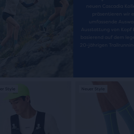
neuen Cascadia Koll
präsentieren wir 
leichen
umfassende Auswa
Ausstattung von Kopf b
basierend auf dem leg
hl
20-jährigen Trailrunni
ewählten
ukten
esamt
Dies
er Style
euer Style
Neuer Style
Neuer Style
Neuer Style
ist
ukten,
ein
sell.
Karussell.
ende
Verwende
die
ter
ltflächen
Schaltflächen