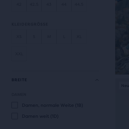
42
42.5
43
44
44.5
zum
Verg
mit
KLEIDERGRÖSSE
der
XS
S
M
L
XL
Anza
an
ausg
XXL
Prod
von
insg
BREITE
Dies
drei
Neuer Style
Neu
N
ist
Prod
DAMEN
ein
BREITE
über
Karus
Damen, normale Weite (1B)
die
Verw
ein
Damen weit (1D)
die
Fens
Scha