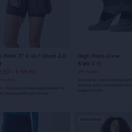
ertungen
Bewertungen
die
ltflächen
Schaltflächen
hstes“
„Nächstes“
und
heriges“
„Vorheriges“
zum
gieren.
Navigieren.
53
42
 Point 3" 2-in-1 Short 2.0
High Point Crew
0
€ 20
€ 15
U
A
2,50 - € 59,50
25% Rabatt
r
k
% Rabatt
Accessoires - Keine Ablenkungen
Running, Kaum unangenehme G
s
t
 - Optimale Verstaumöglichkeiten für
langem Laufen
ail, Strapazierfähiger Schutz
p
u
(
42
)
(
53
)
4.5
r
e
von
Dies
ü
l
e
asserfest
Sale
Wasserfest
Sale
5 Sternen
ist
ernen
n
l
ein