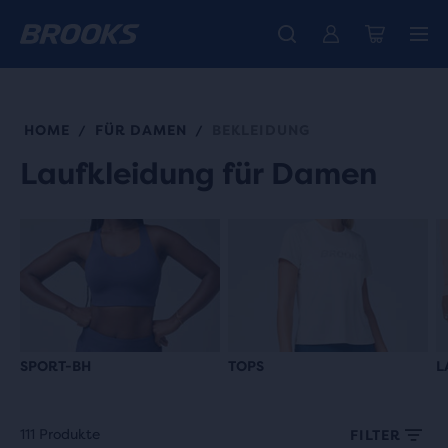
Wir präsentieren die neue Cascadia Kollektion -
Der brandneue Ghost Amp ist da - Shop
Kostenloser Versand für alle Bestellungen über € 100
Damen
Jetzt kaufen
Herren
HOME
FÜR DAMEN
BEKLEIDUNG
/
/
Laufkleidung für Damen
SPORT-BH
TOPS
L
111 Produkte
FILTER