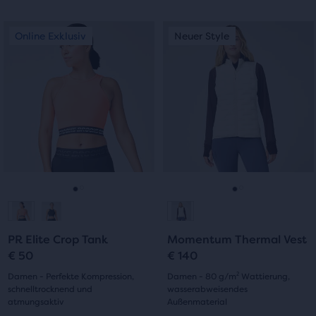
von
von
Dies
Dies
Online Exklusiv
Neuer Style
Online Exklusiv
Neuer Style
5 Sternen
5 Sternen
ist
ist
ein
ein
mit
mit
Karussell.
Karussell.
Verwende
Verwende
4
0
die
die
Bewertungen
Bewertungen
Schaltflächen
Schaltflächen
„Nächstes“
„Nächstes“
und
und
„Vorheriges“
„Vorheriges“
zum
zum
Gehe
Gehe
Gehe
Gehe
Navigieren.
Navigieren.
zur
zur
zur
zur
PR Elite Crop Tank
Momentum Thermal Vest
Folie
Folie
Folie
Folie
€ 50
€ 140
1
2
1
2
Damen - Perfekte Kompression,
Damen - 80 g/m² Wattierung,
schnelltrocknend und
wasserabweisendes
atmungsaktiv
Außenmaterial