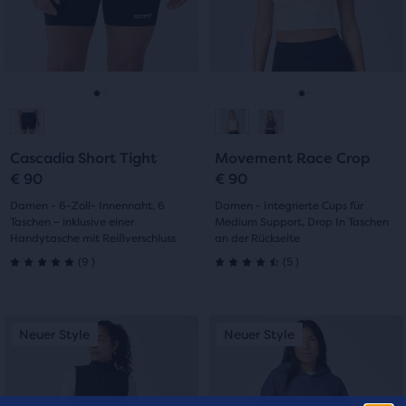
Bewertungen
Schaltflächen
Schaltflächen
„Nächstes“
„Nächstes“
und
und
„Vorheriges“
„Vorheriges“
zum
zum
Gehe
Gehe
Gehe
Gehe
Navigieren.
Navigieren.
zur
zur
zur
zur
Cascadia Short Tight
Movement Race Crop
Folie
Folie
Folie
Folie
€ 90
€ 90
1
2
1
2
Damen - 6-Zoll- Innennaht, 6
Damen - Integrierte Cups für
Taschen – inklusive einer
Medium Support, Drop In Taschen
Handytasche mit Reißverschluss
an der Rückseite
9
5
(
9
)
(
5
)
5.0
4.5
von
von
Dies
Dies
Neuer Style
Neuer Style
Neuer Style
Neuer Style
5 Sternen
5 Sternen
ist
ist
ein
ein
mit
mit
Karussell.
Karussell.