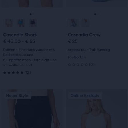
und
und
„Vorheriges“
„Vorheriges“
zum
zum
Gehe
Gehe
Gehe
Gehe
Navigieren.
Navigieren.
zur
zur
zur
zur
Cascadia Short
Cascadia Crew
Folie
Folie
Folie
Folie
€ 45,50 - € 65
€ 25
1
2
1
2
Damen - Eine Handytasche mit
Accessoires - Trail Running
Reißverschluss und
Laufsocken
6 Eingrifftaschen, Ultraleicht und
0
(
0
)
schweißableitend
0
12
(
12
)
5.0
von
von
5 Sternen
Dies
Dies
Neuer Style
Online Exklusiv
Neuer Style
Online Exklusiv
5 Sternen
ist
ist
mit
ein
ein
mit
0
Karussell.
Karussell.
Verwende
Verwende
12
Bewertungen
die
die