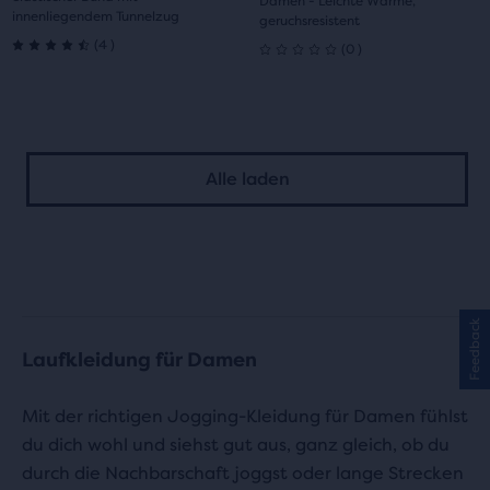
Damen - Leichte Wärme,
innenliegendem Tunnelzug
geruchsresistent
4
(
4
)
0
(
0
)
4.5
0
von
von
5 Sternen
5 Sternen
Alle laden
mit
mit
4
0
Bewertungen
Bewertungen
Feedback
Laufkleidung für Damen
Mit der richtigen Jogging-Kleidung für Damen fühlst
du dich wohl und siehst gut aus, ganz gleich, ob du
durch die Nachbarschaft joggst oder lange Strecken