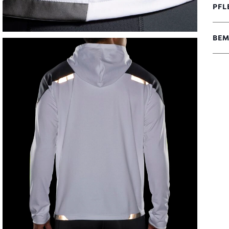
PFL
BEM
4,7
VON
5 S
MIT
43
BEW