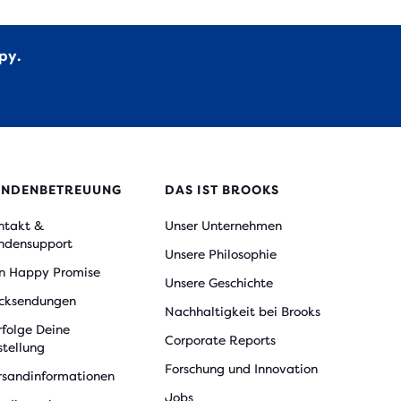
py.
UNDENBETREUUNG
DAS IST BROOKS
ntakt &
Unser Unternehmen
ndensupport
Unsere Philosophie
n Happy Promise
Unsere Geschichte
cksendungen
Nachhaltigkeit bei Brooks
rfolge Deine
Corporate Reports
stellung
Forschung und Innovation
rsandinformationen
Jobs