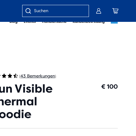
Gib
Blog
Events
Händlersuche
Kundenbetreuung
einen
Suchbegriff
oder
eine
Artikelnummer
ein
43 Bemerkungen
(
)
un Visible
€ 100
hermal
oodie