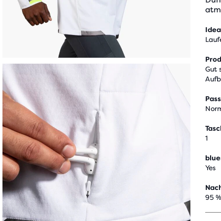
atm
Idea
Lauf
Pro
Gut 
Auf
Pas
Norm
Tas
1
blue
Yes
Nach
95 %