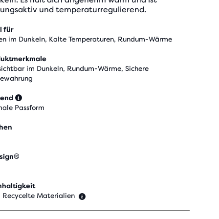
ungsaktiv und temperaturregulierend.
l für
en im Dunkeln, Kalte Temperaturen, Rundum-Wärme
duktmerkmale
sichtbar im Dunkeln, Rundum-Wärme, Sichere
bewahrung
send
ale Passform
chen
sign®
haltigkeit
 Recycelte Materialien