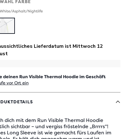
WAHL FARBE
 White/Asphalt/Nightlife
AUSVERKAUFT
e deinen Run Visible Thermal Hoodie im Geschäft
fe vor Ort ein
DUKTDETAILS
h dich mit dem Run Visible Thermal Hoodie
lich sichtbar – und vergiss fröstelnde „Brrrrs“!
es Long Sleeve ist wie gemacht fürs Laufen im
keln. Es hält dich angenehm warm und ist