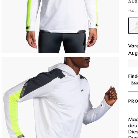
AUS
134 -
Find
Kau
PRO
Mac
deut
Dies
Dun