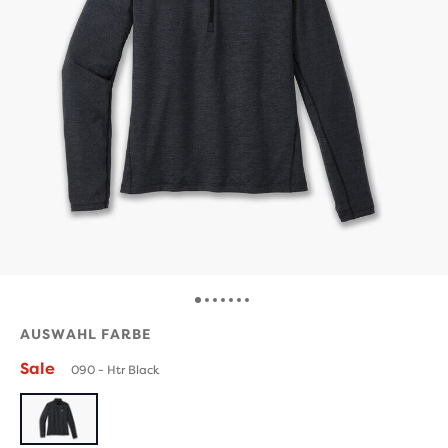
AUSWAHL FARBE
Sale
090 - Htr Black