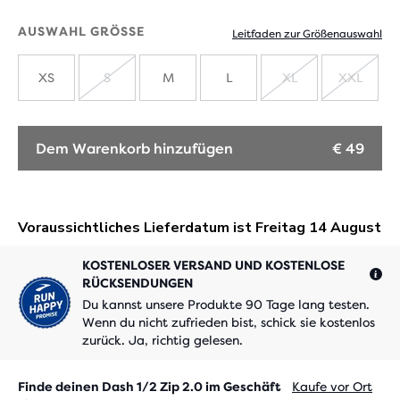
AUSWAHL GRÖSSE
Leitfaden zur Größenauswahl
XS
S
M
L
XL
XXL
AUSVERKAUFT
AUSVERKAUF
AUSV
Dem Warenkorb hinzufügen
€ 49
KOSTENLOSER VERSAND UND KOSTENLOSE
RÜCKSENDUNGEN
Du kannst unsere Produkte 90 Tage lang testen.
Wenn du nicht zufrieden bist, schick sie kostenlos
zurück. Ja, richtig gelesen.
Finde deinen Dash 1/2 Zip 2.0 im Geschäft
Kaufe vor Ort