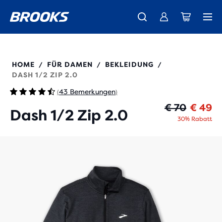
Wir präsentieren die neue Cascadia Kollektion -
Der brandneue Ghost Amp ist da - Shop
Kostenloser Versand für alle Bestellungen über € 100
Damen
Jetzt kaufen
Herren
221651
HOME
FÜR DAMEN
BEKLEIDUNG
/
/
/
DASH 1/2 ZIP 2.0
43 Bemerkungen
(
)
Ur
Ak
€ 70
€ 49
Dash 1/2 Zip 2.0
30% Rabatt