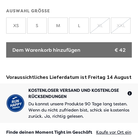
AUSWAHL GRÖSSE
XS
S
M
L
XL
XXL
AUSVERKAUF
AUSV
Dem Warenkorb hinzufügen
€ 42
KOSTENLOSER VERSAND UND KOSTENLOSE
RÜCKSENDUNGEN
Du kannst unsere Produkte 90 Tage lang testen.
Wenn du nicht zufrieden bist, schick sie kostenlos
zurück. Ja, richtig gelesen.
Finde deinen Moment Tight im Geschäft
Kaufe vor Ort ein