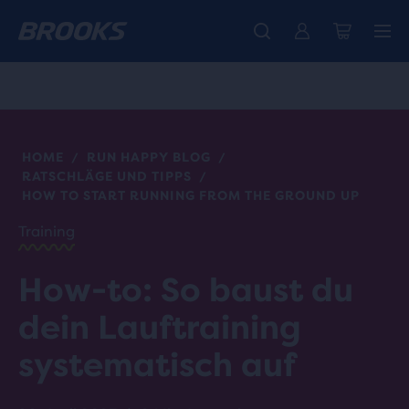
Wir präsentieren die neue Cascadia Kollektion -
Der brandneue Ghost Amp ist da - Shop
Kostenloser Versand für alle Bestellungen über € 100
Damen
Jetzt kaufen
Herren
HOME
RUN HAPPY BLOG
/
/
RATSCHLÄGE UND TIPPS
/
HOW TO START RUNNING FROM THE GROUND UP
Training
How-to: So baust du
dein Lauftraining
systematisch auf