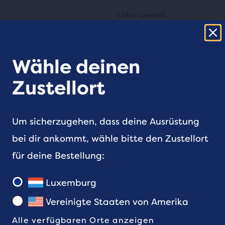
3 Min. Lesezeit
Wähle deinen
Zustellort
Um sicherzugehen, dass deine Ausrüstung
bei dir ankommt, wähle bitte den Zustellort
für deine Bestellung:
Jogging vs Running: Are Th
Luxemburg
2 Min. Lesezeit
Vereinigte Staaten von Amerika
Alle verfügbaren Orte anzeigen