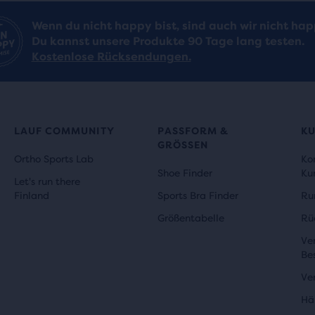
Wenn du nicht happy bist, sind auch wir nicht hap
Du kannst unsere Produkte 90 Tage lang testen.
Kostenlose Rücksendungen.
LAUF COMMUNITY
PASSFORM &
K
GRÖSSEN
Ortho Sports Lab
Ko
Shoe Finder
Ku
Let's run there
Finland
Sports Bra Finder
Ru
Größentabelle
Rü
Ve
Be
Ve
Hä