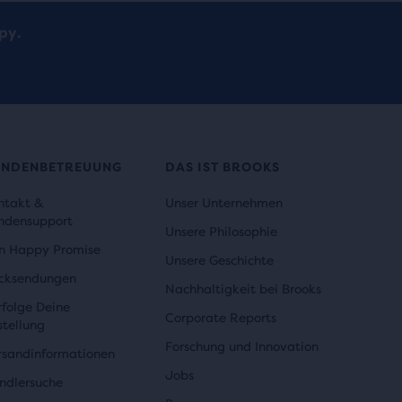
py.
UNDENBETREUUNG
DAS IST BROOKS
ntakt &
Unser Unternehmen
ndensupport
Unsere Philosophie
n Happy Promise
Unsere Geschichte
cksendungen
Nachhaltigkeit bei Brooks
rfolge Deine
Corporate Reports
stellung
Forschung und Innovation
rsandinformationen
Jobs
ndlersuche