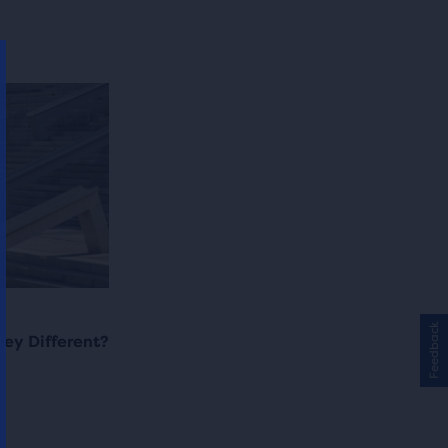
Feedback
ey Different?