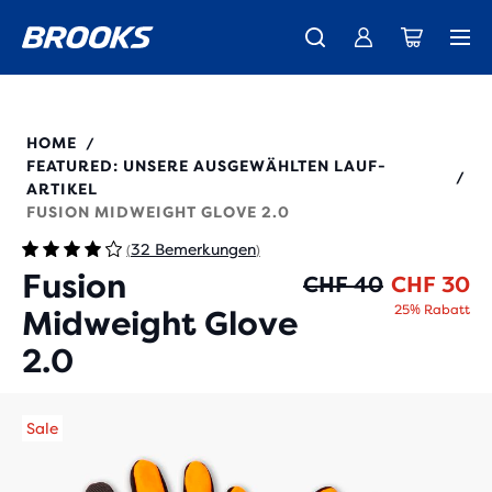
Wir präsentieren die neue Cascadia Kollektion -
Der brandneue Ghost Amp ist da - Shop
Kostenloser Versand für alle Bestellungen über CHF 100
Damen
Jetzt kaufen
Herren
280525
HOME
/
FEATURED: UNSERE AUSGEWÄHLTEN LAUF-
/
ARTIKEL
FUSION MIDWEIGHT GLOVE 2.0
32 Bemerkungen
(
)
Fusion
Ur
Ak
CHF 40
CHF 30
25% Rabatt
Midweight Glove
2.0
Sale