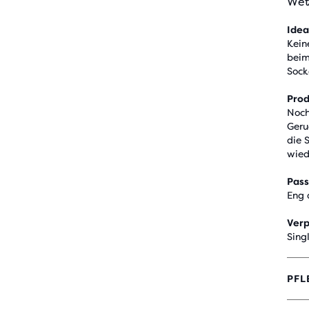
Wet
Idea
Kein
beim
Sock
Pro
Noch
Geru
die 
wied
Pas
Eng 
Ver
Sing
PFL