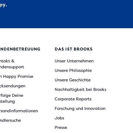
py.
UNDENBETREUUNG
DAS IST BROOKS
ntakt &
Unser Unternehmen
ndensupport
Unsere Philosophie
n Happy Promise
Unsere Geschichte
cksendungen
Nachhaltigkeit bei Brooks
rfolge Deine
Corporate Reports
stellung
Forschung und Innovation
rsandinformationen
Jobs
ndlersuche
Presse