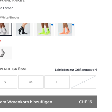
WAHL FARBE
e Farben
 White/Brooks
Produkt
Produkt
e
mit
mit
neuen
neuen
Farben
Farben
WAHL GRÖSSE
Leitfaden zur Größenauswahl
S
M
L
XL
AUSVERKAU
em Warenkorb hinzufügen
CHF 16