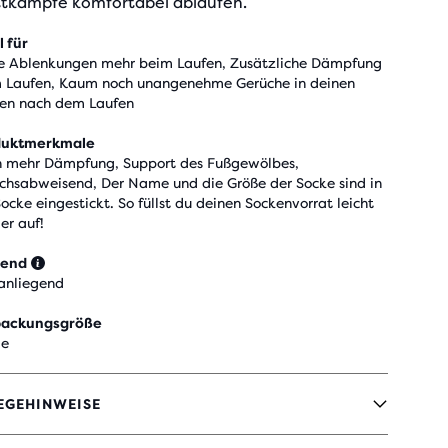
tkämpfe komfortabel ablaufen.
l für
e Ablenkungen mehr beim Laufen, Zusätzliche Dämpfung
 Laufen, Kaum noch unangenehme Gerüche in deinen
en nach dem Laufen
duktmerkmale
 mehr Dämpfung, Support des Fußgewölbes,
chsabweisend, Der Name und die Größe der Socke sind in
Socke eingestickt. So füllst du deinen Sockenvorrat leicht
er auf!
send
anliegend
packungsgröße
le
EGEHINWEISE