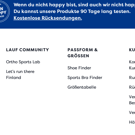
Wenn du nicht happy bist, sind auch wir nicht hap
Du kannst unsere Produkte 90 Tage lang testen.
Kostenlose Rücksendungen.
LAUF COMMUNITY
PASSFORM &
K
GRÖSSEN
Ortho Sports Lab
Ko
Shoe Finder
Ku
Let's run there
Finland
Sports Bra Finder
Ru
Größentabelle
Rü
Ve
Be
Ve
Hä