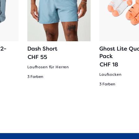
 2-
Dash Short
Ghost Lite Qua
Pack
CHF 55
CHF 18
Laufhosen für Herren
Laufsocken
3 Farben
3 Farben