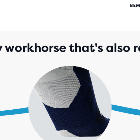
BEM
4.4
VON
5 S
MIT
142
BEW
 workhorse that's also r