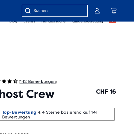
Gib
Blog
Events
Händlersuche
Kundenbetreuung
einen
Suchbegriff
oder
eine
Artikelnummer
ein
142 Bemerkungen
(
)
host Crew
CHF 16
Beliebt bei Läufer*innen
Top-Bewertung
4.4 Sterne basierend auf 141
30+ gekauft in den
letzten 7 Tagen
Bewertungen