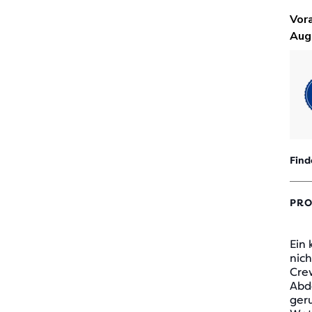
Find
PRO
Ein 
nic
Crew
Abd
geru