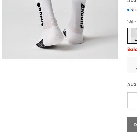
AUS
Neu
189 -
Sal
AUS
D