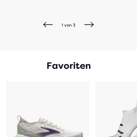
1
von
3
Favoriten