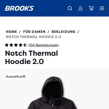
Wir präsentieren die neue Cascadia Kollektion -
Der brandneue Ghost Amp ist da - Shop
Kostenloser Versand für alle Bestellungen über CHF 100
Damen
Jetzt kaufen
Herren
221568
HOME
FÜR DAMEN
BEKLEIDUNG
/
/
/
NOTCH THERMAL HOODIE 2.0
104 Bemerkungen
(
)
Notch Thermal
Hoodie 2.0
Ausverkauft