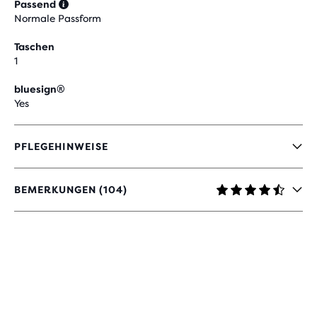
Passend
Normale Passform
Taschen
1
bluesign®
Yes
PFLEGEHINWEISE
BEMERKUNGEN (104)
4.6
VON
5 STERNEN
MIT
104
BEWERTUNGEN