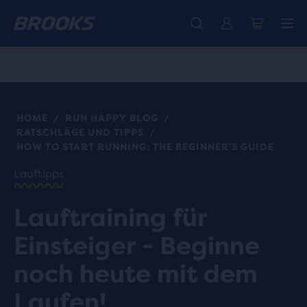
Wir präsentieren die neue Cascadia Kollektion -
Der brandneue Ghost Amp ist da - Shop
Kostenloser Versand für alle Bestellungen über CHF 100
Damen
Jetzt kaufen
Herren
HOME
RUN HAPPY BLOG
/
/
RATSCHLÄGE UND TIPPS
/
HOW TO START RUNNING: THE BEGINNER'S GUIDE
Lauftipps
Lauftraining für
Einsteiger - Beginne
noch heute mit dem
Laufen!