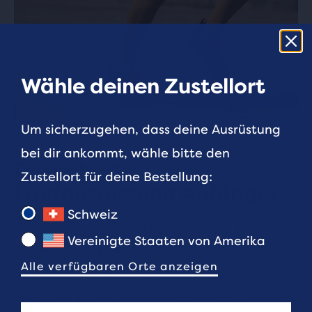
Wähle deinen Zustellort
Um sicherzugehen, dass deine Ausrüstung
bei dir ankommt, wähle bitte den
Die richtige
Zustellort für deine Bestellung:
Laufausrüstung Anfänger
Schweiz
Wenn du bereit bist, regelmäßig zu laufen,
Vereinigte Staaten von Amerika
solltest du mit der Auswahl des richtigen
Alle verfügbaren Orte anzeigen
Schuhs beginnen. Jeder Läufer ist
einzigartig, und Brooks bietet viele Optionen,