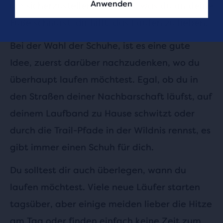
Anwenden
um sicherzustellen, dass das, was du an deine
Füße schnürst, dir hilft, das Laufen zu lieben.
Bei der Wahl der Schuhe, ist es eine gute
Idee, zuerst darüber nachzudenken, wo du
überhaupt laufen möchtest. Egal, ob du in
den Straßen deiner Nachbarschaft läufst, auf
deinem Laufband zu Hause schwitzt oder
durch die Trail-Pfade in der Wildnis rennst, es
gibt immer einen Schuh für dich.
Du solltest dir auch überlegen, wann du
laufen möchtest. Viele neue Läufer starten
tagsüber, aber einige meiden lieber die Hitze
am Tag oder finden einfach keine Zeit zum