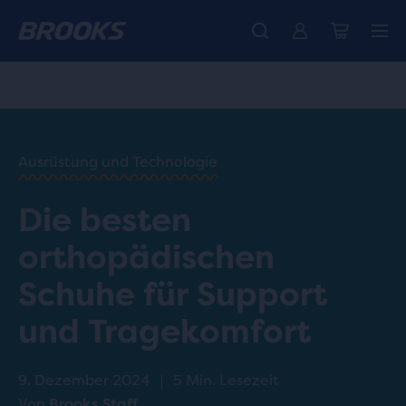
Wir präsentieren die neue Cascadia Kollektion -
Der brandneue Ghost Amp ist da - Shop
Kostenloser Versand für alle Bestellungen über CHF 100
Damen
Jetzt kaufen
Herren
HOME
/
RUN
HAPPY
/
Ausrüstung und Technologie
BLOG
RATSCHLÄGE
/
Die besten
UND TIPPS
ORTHOPEDIC
orthopädischen
SHOES
Schuhe für Support
und Tragekomfort
9. Dezember 2024
|
5 Min. Lesezeit
Von
Brooks Staff