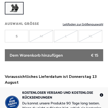
AUSWAHL GRÖSSE
Leitfaden zur Größenauswahl
S
M
L
XL
AUSVERKAUFT
AUSVERKAUFT
AUSVER
Dem Warenkorb hinzufügen
€ 15
KOSTENLOSER VERSAND UND KOSTENLOSE
RÜCKSENDUNGEN
Du kannst unsere Produkte 90 Tage lang testen.