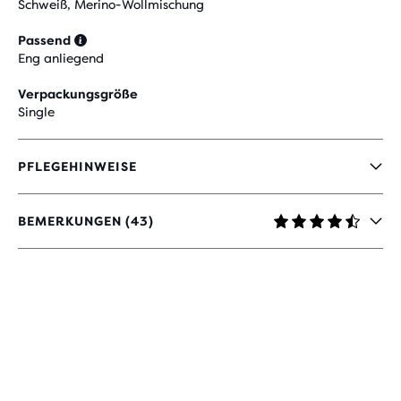
Schweiß, Merino-Wollmischung
Passend
Eng anliegend
Verpackungsgröße
Single
PFLEGEHINWEISE
BEMERKUNGEN (43)
4,7
VON
5 STERNEN
MIT
43
BEWERTUNGEN