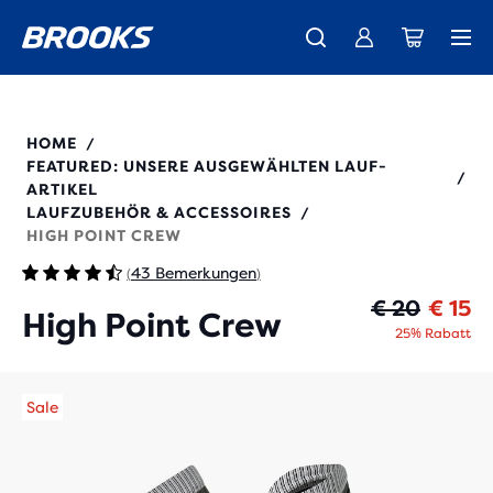
Wir präsentieren die neue Cascadia Kollektion -
Der brandneue Ghost Amp ist da - Shop
Kostenloser Versand für alle Bestellungen über € 100
Damen
Jetzt kaufen
Herren
280491
HOME
/
FEATURED: UNSERE AUSGEWÄHLTEN LAUF-
/
ARTIKEL
LAUFZUBEHÖR & ACCESSOIRES
/
HIGH POINT CREW
43 Bemerkungen
(
)
Ur
Ak
€ 20
€ 15
High Point Crew
25% Rabatt
Sale