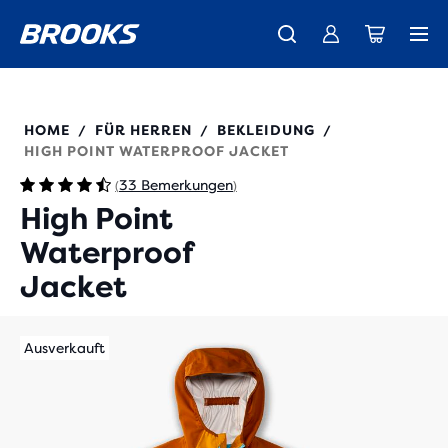
Wir präsentieren die neue Cascadia Kollektion -
Der brandneue Ghost Amp ist da - Shop
Kostenloser Versand für alle Bestellungen über € 100
Damen
Jetzt kaufen
Herren
211448
HOME
FÜR HERREN
BEKLEIDUNG
/
/
/
HIGH POINT WATERPROOF JACKET
33 Bemerkungen
(
)
High Point
Waterproof
Jacket
Ausverkauft