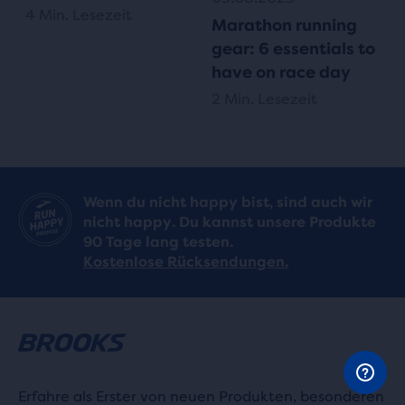
4 Min. Lesezeit
Marathon running
gear: 6 essentials to
have on race day
2 Min. Lesezeit
Wenn du nicht happy bist, sind auch wir
nicht happy. Du kannst unsere Produkte
90 Tage lang testen.
Kostenlose Rücksendungen.
Erfahre als Erster von neuen Produkten, besonderen