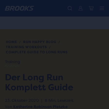
Wir präsentieren die neue Cascadia Kollektion -
Der brandneue Ghost Amp ist da - Shop
Kostenloser Versand für alle Bestellungen über € 100
Damen
Jetzt kaufen
Herren
HOME
RUN HAPPY BLOG
/
/
TRAINING WORKOUTS
/
COMPLETE GUIDE TO LONG RUNS
Training
Der Long Run
Komplett Guide
23. Oktober 2020
|
8 Min. Lesezeit
Von
Katherine Robinson Pletzke