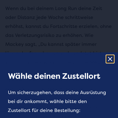
Wenn du bei deinem Long Run deine Zeit
oder Distanz jede Woche schrittweise
erhöhst, kannst du Fortschritte erzielen, ohne
das Verletzungsrisiko zu erhöhen. Wie
Mackey sagt, „Du kannst später immer
länger laufen, aber wenn du verletzt bist,
wirst du nirgendwohin laufen!“ Eine Methode,
die Läufer anwenden können, besteht darin,
Wähle deinen Zustellort
ihre Zeit oder Entfernung pro Woche um
etwa 10 bis 15 Prozent zu erhöhen.
Um sicherzugehen, dass deine Ausrüstung
„Normalerweise addieren wir alle zwei
bei dir ankommt, wähle bitte den
Wochen circa 1,5 - 3 Kiloemeter, abhängig
Zustellort für deine Bestellung:
von den Trainingsgewohnheiten der