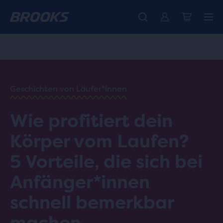
Wir präsentieren die neue Cascadia Kollektion -
Der brandneue Ghost Amp ist da - Shop
Kostenloser Versand für alle Bestellungen über € 100
Damen
Jetzt kaufen
Herren
HOME
/
RUN
HAPPY
/
Geschichten von Läufer*innen
BLOG
HEALTH
/
Wie profitiert dein
WELLNESS
SO
Körper vom Laufen?
PROFITIERT
DEIN
5 Vorteile, die sich bei
KÖRPER
VOM
Anfänger*innen
LAUFEN
schnell bemerkbar