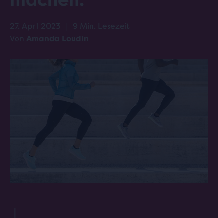
machen.
27. April 2023
|
9 Min. Lesezeit
Von
Amanda Loudin