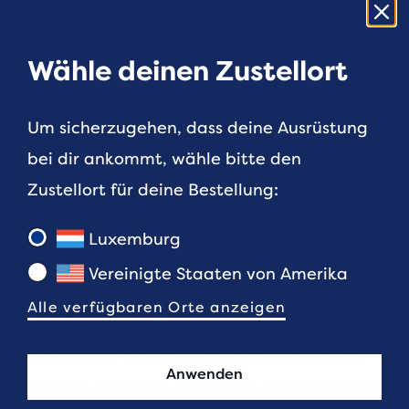
hydratisiert bleiben.
Wähle deinen Zustellort
Um sicherzugehen, dass deine Ausrüstung
bei dir ankommt, wähle bitte den
Zustellort für deine Bestellung:
Luxemburg
Vereinigte Staaten von Amerika
Tipps für den 10K-
Einsteiger-Trainingsplan
Alle verfügbaren Orte anzeigen
Das Training für ein Rennen ist keine kleine
Anwenden
Aufgabe, daher ist es wichtig, motiviert und