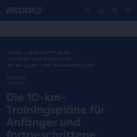
Wir präsentieren die neue Cascadia Kollektion -
Der brandneue Ghost Amp ist da - Shop
Kostenloser Versand für alle Bestellungen über € 100
Damen
Jetzt kaufen
Herren
HOME
RUN HAPPY BLOG
/
/
TRAINING UND WORKOUTS
/
10-KM-LAUF- UND TRAININGSPLÄNE
Training
Die 10-km-
Trainingspläne für
Anfänger und
fortgeschrittene