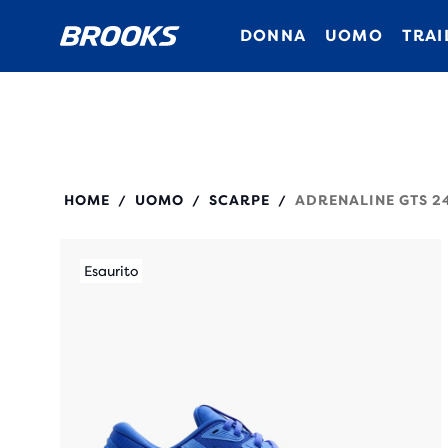
DONNA
UOMO
TRAI
110437
HOME
UOMO
SCARPE
ADRENALINE GTS 2
/
/
/
Esaurito