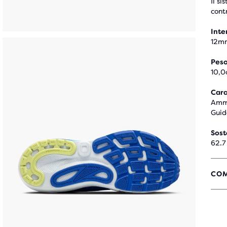
Il s
cont
Inte
12m
Pes
10,0
Cara
Ammo
Guid
Sost
62.7
COM
4,2
SU
5
STE
CO