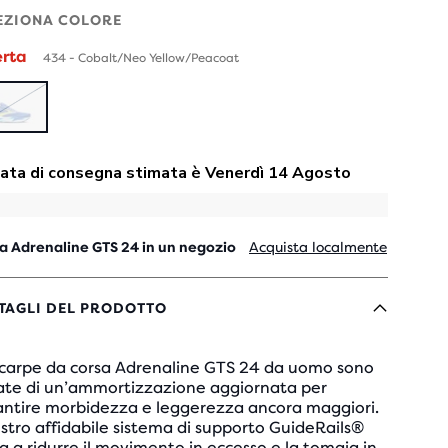
EZIONA COLORE
erta
434 - Cobalt/Neo Yellow/Peacoat
ESAURITO
a Adrenaline GTS 24 in un negozio
Acquista localmente
TAGLI DEL PRODOTTO
scarpe da corsa Adrenaline GTS 24 da uomo sono
ate di un’ammortizzazione aggiornata per
antire morbidezza e leggerezza ancora maggiori.
ostro affidabile sistema di supporto GuideRails®
a a ridurre il movimento in eccesso e la tomaia in