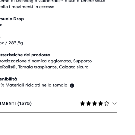
istema di tecnologia GuideRails™ aiuta a tenere sotto
rollo i movimenti in eccesso
rsuola Drop
m
o
oz / 283,5g
tteristiche del prodotto
rtizzazione dinamica aggiornata, Supporto
eRails®, Tomaia traspirante, Calzata sicura
enibilità
 % Materiali riciclati nella tomaia
MENTI (1575)
LLE
N