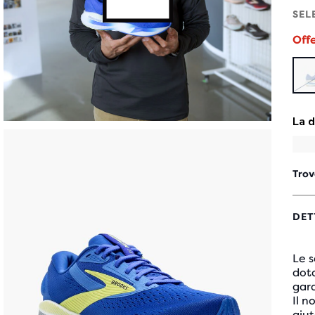
SEL
Off
Trov
DET
Le 
dot
gar
Il n
aiut