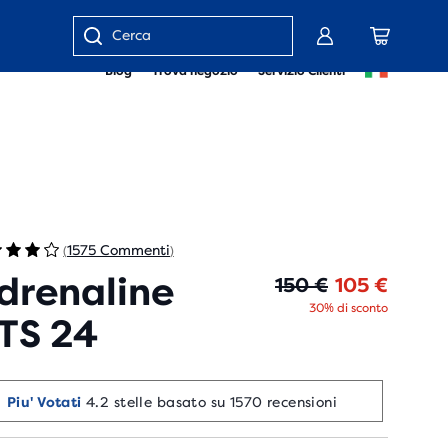
Inserisci
Blog
Trova negozio
Servizio Clienti
parola
chiave
o
numero
articolo
1575 Commenti
(
)
drenaline
Prezzo
Prezz
150 €
105 €
30% di sconto
TS 24
Piu' Votati
4.2 stelle basato su 1570 recensioni