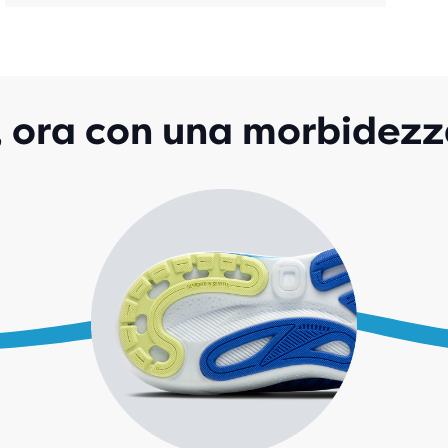
1.57
REC
i, ora con una morbidez