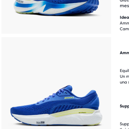
mesh
Idea
Ammo
Cam
Amm
Equi
Un m
una 
Sup
Supp