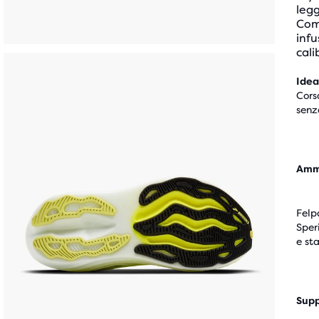
legg
Com
infu
cali
Idea
Cors
senz
Amm
Felp
Sper
e st
Sup