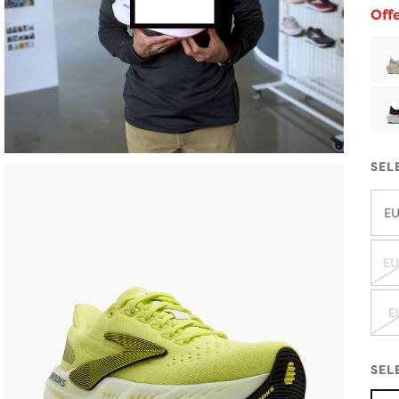
Off
SEL
EU
EU
E
SEL