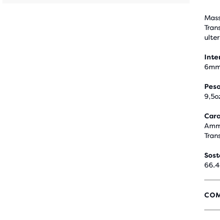
Mass
Trans
ulte
Inte
6m
Pes
9,5o
Cara
Ammo
Tran
Sost
66.4
COM
4,4
SU
5