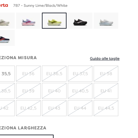
erta
787 - Sunny Lime/Black/White
EZIONA MISURA
Guida alle taglie
 35,5
EU 36
EU 36,5
EU 37,5
EU 38
ESAURITO
ESAURITO
ESAURITO
ESAURITO
 38,5
EU 39
EU 40
EU 40,5
EU 41
ESAURITO
ESAURITO
ESAURITO
ESAURITO
ESAURITO
U 42
EU 42,5
EU 43
EU 44
EU 44,5
ESAURITO
ESAURITO
ESAURITO
ESAURITO
ESAURITO
EZIONA LARGHEZZA