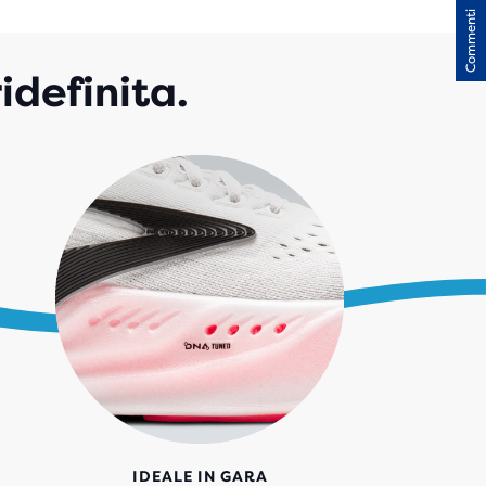
Commenti
LLE
N
idefinita.
ENSIONI
IDEALE IN GARA