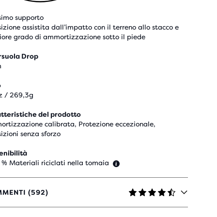
imo supporto
izione assistita dall’impatto con il terreno allo stacco e
riore grado di ammortizzazione sotto il piede
rsuola Drop
m
o
z / 269,3g
tteristiche del prodotto
rtizzazione calibrata, Protezione eccezionale,
sizioni senza sforzo
enibilità
 % Materiali riciclati nella tomaia
MENTI (592)