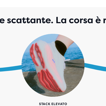
STE
CO
592
 scattante. La corsa è r
REC
STACK ELEVATO