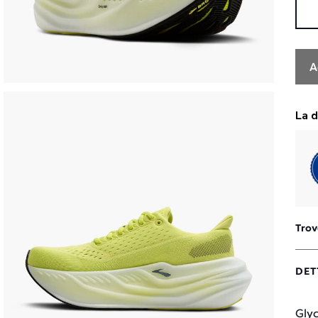
A
Trov
DET
Gly