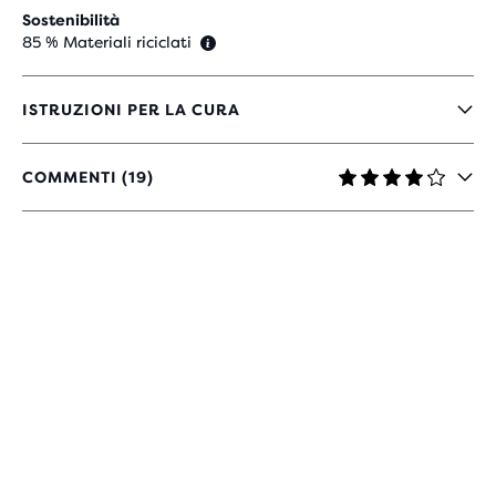
Sostenibilità
85 % Materiali riciclati
ISTRUZIONI PER LA CURA
COMMENTI (19)
4.1
SU
5
STELLE
CON
19
RECENSIONI