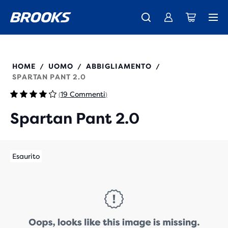
La nuovissima Ghost Amp è arrivata - Acquista
Ti presentiamo la nuova collezione Cascadia -
Spedizione gratuita per tutti gli ordini superiori a CHF 100
Donna
Acquista ora
Uomo
211526
HOME
UOMO
ABBIGLIAMENTO
/
/
/
SPARTAN PANT 2.0
19 Commenti
(
)
Spartan Pant 2.0
Esaurito