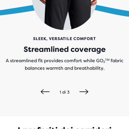
SLEEK, VERSATILE COMFORT
Streamlined coverage
A streamlined fit provides comfort while GO₂ᵀᴹ fabric
balances warmth and breathability.
1
di
3