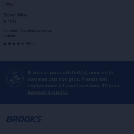
à
à
Revel Max
la
la
€ 120
diapositive
diapositive
Femmes - Running sur route,
Marche
1
2
66
(
66
)
4.5
sur
5 étoiles
Si tu n’es pas satisfait(e), nous ne le
sommes pas non plus. Prends ton
avec
équipement à l’essai pendant 90 jours.
66 avis
Retours gratuits.