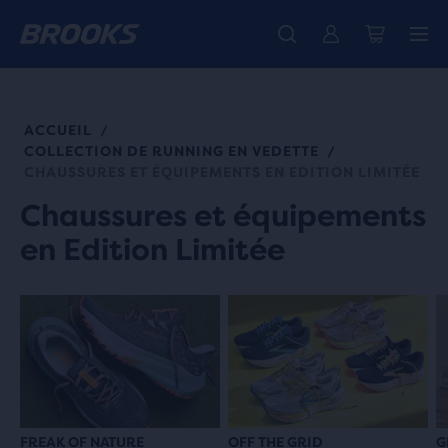
Découvre la nouvelle collection Cascadia -
La toute nouvelle Ghost Amp est là - Acheter
Expéditions gratuites sur les achats de plus de € 100
Acheter maintenant
Femme
Homme
ACCUEIL
/
COLLECTION DE RUNNING EN VEDETTE
/
CHAUSSURES ET ÉQUIPEMENTS EN EDITION LIMITÉE
Chaussures et équipements
en Edition Limitée
FREAK OF NATURE
OFF THE GRID
G