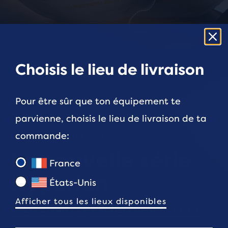
Choisis le lieu de livraison
Pour être sûr que ton équipement te
parvienne, choisis le lieu de livraison de ta
commande:
SHINE UNDER PRESSURE
La nouvelle série
France
Hyperion
États-Unis
Afficher tous les lieux disponibles
COLLECTION FEMME
COLLECTION HOMME