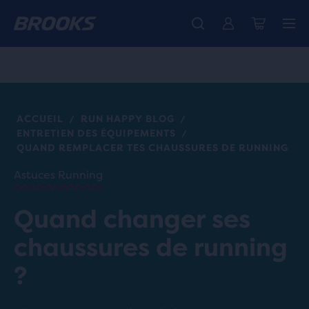
Découvre la nouvelle collection Cascadia -
La toute nouvelle Ghost Amp est là - Acheter
Expéditions gratuites sur les achats de plus de CHF 100
Acheter maintenant
Femme
Homme
ACCUEIL
RUN HAPPY BLOG
/
/
ENTRETIEN DES ÉQUIPEMENTS
/
QUAND REMPLACER TES CHAUSSURES DE RUNNING
Astuces Running
Quand changer ses
chaussures de running
?