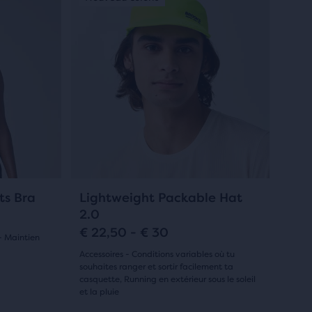
un
5 étoiles
manège.
avec
Navigue
avec
534 avis
les
boutons
Suivant
et
Précédent.
12
+1
ts Bra
Lightweight Packable Hat
2.0
€ 22,50 - € 30
- Maintien
Accessoires - Conditions variables où tu
souhaites ranger et sortir facilement ta
casquette, Running en extérieur sous le soleil
et la pluie
(
12
)