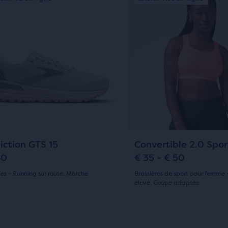
un
oiles
5 étoiles
)
ège.
manège.
c
avec
gue
Navigue
he
avec
avis
266 avis
les
eau
ons
boutons
ant
Suivant
arer
et
édent.
Précédent.
uits
tionnés.
603
143
iction GTS 15
Convertible 2.0 Spor
40
€ 35 - € 50
s - Running sur route, Marche
Brassières de sport pour femme 
élevé, Coupe adaptée
(
603
)
(
143
)
3.5
sur