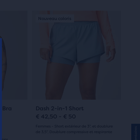
5.0
sur
C’est
Promos
Promos
Nouveau coloris
Promos
Promos
Nouve
un
5 étoiles
manège.
avec
Navigue
avec
12 avis
les
boutons
Suivant
et
Précédent.
21
s Bra
Dash 2-in-1 Short
€ 42,50 - € 50
Femmes - Short extérieur de 3", et doublure
Commentaires
de 3,5", Doublure compressive et respirante
-
(
21
)
étons