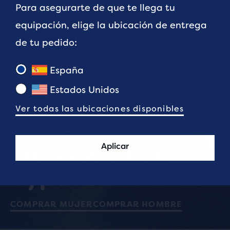
Para asegurarte de que te llega tu
equipación, elige la ubicación de entrega
de tu pedido:
España
Estados Unidos
Ver todas las ubicaciones disponibles
SHINE UNDER PRESSURE
Aplicar
La nueva serie
Hyperion
COMPRAR MUJER
COMPRAR HOMBRE